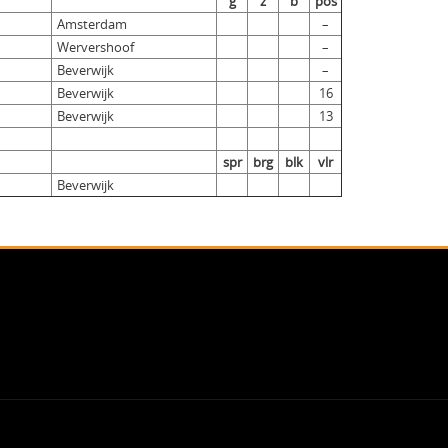
g
z
b
pos
Amsterdam
–
Wervershoof
–
Beverwijk
–
Beverwijk
16
Beverwijk
13
spr
brg
blk
vlr
Beverwijk