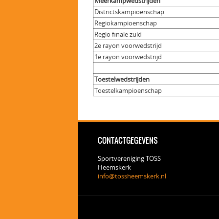
Meerkampwedstrijden
Districtskampioenschap
Regiokampioenschap
Regio finale zuid
2e rayon voorwedstrijd
1e rayon voorwedstrijd
Toestelwedstrijden
Toestelkampioenschap
CONTACTGEGEVENS
Sportvereniging TOSS
Heemskerk
info@tossheemskerk.nl