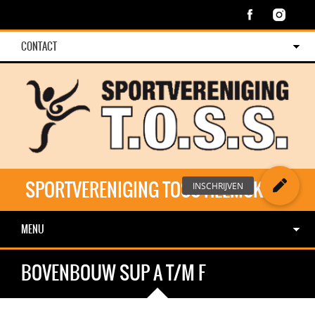
CONTACT
SPORTVERENIGING TOSS HEEMSKERK
MENU
BOVENBOUW SUP A T/M F