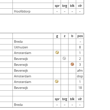
spr
brg
blk
vlr
Hoofddorp
–
–
–
–
g
z
b
pos
Breda
–
Uithuizen
8
Amsterdam
1
Beverwijk
2
Beverwijk
3
Beverwijk
afm
Amsterdam
disp
Amsterdam
1
Beverwijk
18
spr
brg
blk
vlr
Breda
–
–
–
–