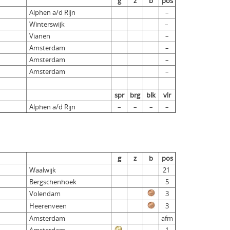
g
z
b
pos
Alphen a/d Rijn
–
Winterswijk
–
Vianen
–
Amsterdam
–
Amsterdam
–
Amsterdam
–
spr
brg
blk
vlr
Alphen a/d Rijn
–
–
–
–
g
z
b
pos
Waalwijk
21
Bergschenhoek
5
Volendam
3
Heerenveen
3
Amsterdam
afm