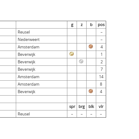
g
z
b
pos
Reusel
–
Nederweert
–
Amsterdam
4
Beverwijk
1
Beverwijk
2
Beverwijk
7
Amsterdam
14
Amsterdam
8
Beverwijk
4
spr
brg
blk
vlr
Reusel
–
–
–
–