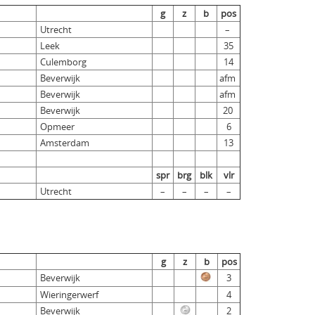
g
z
b
pos
Utrecht
–
Leek
35
Culemborg
14
Beverwijk
afm
Beverwijk
afm
Beverwijk
20
Opmeer
6
Amsterdam
13
spr
brg
blk
vlr
Utrecht
–
–
–
–
g
z
b
pos
Beverwijk
3
Wieringerwerf
4
Beverwijk
2