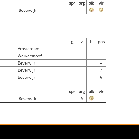
spr
brg
blk
vlr
Beverwijk
–
–
g
z
b
pos
Amsterdam
–
Wervershoof
–
Beverwijk
–
Beverwijk
7
Beverwijk
6
spr
brg
blk
vlr
Beverwijk
–
6
–