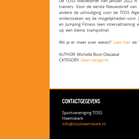
De TOSS Nieuwsbrief van Januari 2022 is
trainers. Voor de eerste Nieuwsbrief van
andere de uitnodiging voor de TOSS Alg
onderzoeken wij de mogelijkheden voor 
en Jumping Fitness (een intervaltraining 
op een kleine trampoline).
Wil je er meer over weten?
Lees hier
de T
AUTHOR: Michelle Boot-Olazabal
CATEGORY:
Geen categorie
CONTACTGEGEVENS
Sportvereniging TOSS
Heemskerk
info@tossheemskerk.nl